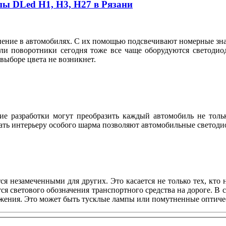
пы DLed Н1, Н3, Н27 в Рязани
ие в автомобилях. С их помощью подсвечивают номерные знаки
ли поворотники сегодня тоже все чаще оборудуются светодио
в выборе цвета не возникнет.
е разработки могут преобразить каждый автомобиль не тольк
ть интерьеру особого шарма позволяют автомобильные светодио
ся незамеченными для других. Это касается не только тех, кто
я светового обозначения транспортного средства на дороге. В 
жения. Это может быть тусклые лампы или помутненные оптическ