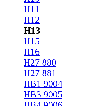
H11
H12
H13
H15
H16
H27 880
H27 881
HB1 9004
HB3 9005
HB4 9006