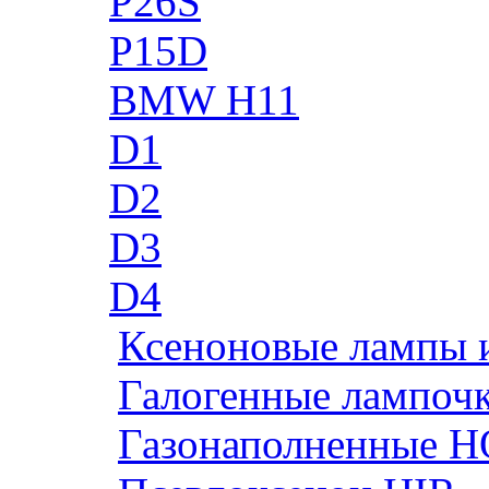
P26S
P15D
BMW H11
D1
D2
D3
D4
Ксеноновые лампы 
Галогенные лампоч
Газонаполненные H