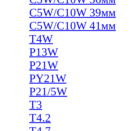
C5W/C10W 39мм
C5W/C10W 41мм
T4W
P13W
P21W
PY21W
P21/5W
T3
T4.2
T4.7