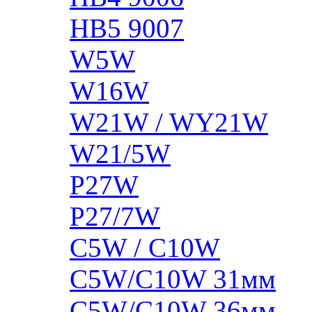
HB5 9007
W5W
W16W
W21W / WY21W
W21/5W
P27W
P27/7W
C5W / C10W
C5W/C10W 31мм
C5W/C10W 36мм