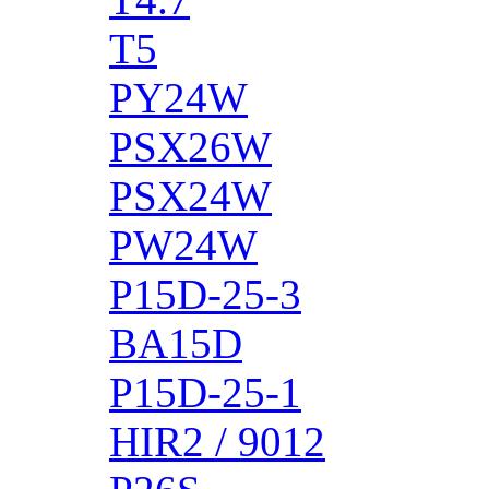
T5
PY24W
PSX26W
PSX24W
PW24W
P15D-25-3
BA15D
P15D-25-1
HIR2 / 9012