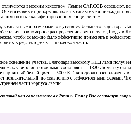
отличаются высоким качеством. Лампы CARCOB освещают, как
. Осветительные приборы являются компактными, подходят под 
я за помощью к квалифицированным специалистам.
омпактными размерами, отсутствием большого радиатора. Ламп
обеспечить равномерное распределение света в луче. Диоды в Л
бразом, чтобы ее можно было эффективно применять в рефлекто
, вниз, в рефлекторных — в боковой части.
ркое освещение участка. Благодаря высокому КПД ламп получае
ежимах. Световой поток ламп составляет — 1320 Люмен (у ста
ет приятный белый цвет — 5000 К. Светодиоды расположены впл
 незначительный, по сравнению с рефлекторными фарами. Чтоб
утренней части корпуса лампы
вкой или самовывозом в г.Рязань. Если у Вас возникнут вопро