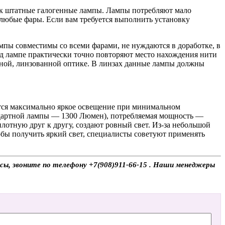
 штатные галогенные лампы. Лампы потребляют мало
любые фары. Если вам требуется выполнить установку
ы совместимы со всеми фарами, не нуждаются в доработке, в
ед лампе практически точно повторяют место нахождения нити
рной, линзованной оптике. В линзах данные лампы должны
тся максимально яркое освещение при минимальном
ндартной лампы — 1300 Люмен), потребляемая мощность —
отную друг к другу, создают ровный свет. Из-за небольшой
ы получить яркий свет, специалисты советуют применять
сы, звоните по телефону +7(908)911-66-15 . Наши менеджеры