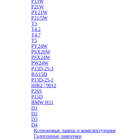
P13W
P21W
PY21W
P21/5W
T3
T4.2
T4.7
T5
PY24W
PSX26W
PSX24W
PW24W
P15D-25-3
BA15D
P15D-25-1
HIR2 / 9012
P26S
P15D
BMW H11
D1
D2
D3
D4
Ксеноновые лампы и комплектующие
Галогенные лампочки