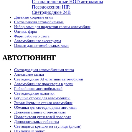
Газонаполненные HOD автолампы
Псевдоксенон HIR
Cветодиодные 24B
Дневные ходовые огни
Свето-панели автомобильные
Набор ламп для подсветки салона автомобиля
Оптика, фары
Фары рабочего света
Автомобильные аксессуары
Цоколи для автомобильных ламп
АВТОТЮНИНГ
Светодиодная автомобильная лента
Ангельские глазки
Светодиодные 3d логотипы автомобилей
Автомобильные проекторы в двери
Гибкий неон автомобильный
Светодиодные колпачки
Бегущие строки для автомобилей.
Эквалайзеры на стекло автомобиля
Обманки для светодиодных автоламп
Дополнительные стоп-сигналы
Повторители указателей поворота
Дополнительные габариты
Светящиеся крышки на ступицы (диски)
Накладки на капот