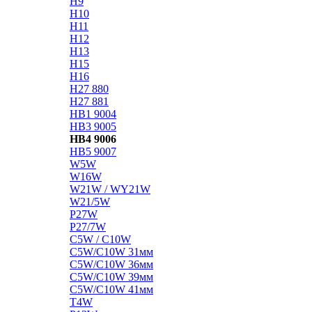
H9
H10
H11
H12
H13
H15
H16
H27 880
H27 881
HB1 9004
HB3 9005
HB4 9006
HB5 9007
W5W
W16W
W21W / WY21W
W21/5W
P27W
P27/7W
C5W / C10W
C5W/C10W 31мм
C5W/C10W 36мм
C5W/C10W 39мм
C5W/C10W 41мм
T4W