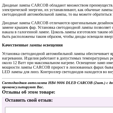
Диодные лампы CARCOB обладают множеством преимуществ, 
электрической энергии, их устанавливают, как обычные лампы
светодиодной автомобильной лампы, то вы можете обратитьс
Диодные лампы CARCOB отличаются оригинальным дизайном, к
замене крышек фар. Установка светодиодной лампы позволяет 
накала в галогенной лампе. Цоколь лампы изготовлен таким о
быть расположены таким образом, чтобы диоды освещали вверх
Качественные лампы освещения
Установка светодиодной автомобильной лампы обеспечивает я
нагревании. Изделия работают в допустимых температурных р
около 12 Ватт при максимальном нагреве. Освещение ламп име
мощности лампы CARCOB прирост в линзованных фарах бывает
LED лампы для линз. Контроллер светодиодов находится во вн
Светодиодная автолампа HB4 9006 DLED CARCOB (2шт.) с доста
проконсультируют Вас.
Отзывы об этом товаре:
Оставить свой отзыв: