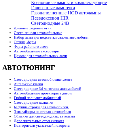
Ксеноновые лампы и комплектующие
Галогенные лампочки
Газонаполненные HOD автолампы
Псевдоксенон HIR
Cветодиодные 24B
Дневные ходовые огни
Свето-панели автомобильные
Набор ламп для подсветки салона автомобиля
Оптика, фары
Фары рабочего света
Автомобильные аксессуары
Цоколи для автомобильных ламп
АВТОТЮНИНГ
Светодиодная автомобильная лента
Ангельские глазки
Светодиодные 3d логотипы автомобилей
Автомобильные проекторы в двери
Гибкий неон автомобильный
Светодиодные колпачки
Бегущие строки для автомобилей.
Эквалайзеры на стекло автомобиля
Обманки для светодиодных автоламп
Дополнительные стоп-сигналы
Повторители указателей поворота