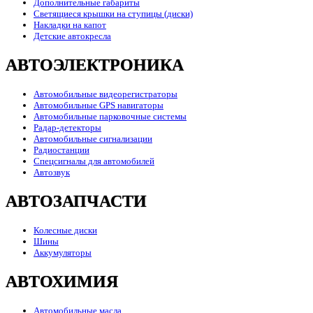
Дополнительные габариты
Светящиеся крышки на ступицы (диски)
Накладки на капот
Детские автокресла
АВТОЭЛЕКТРОНИКА
Автомобильные видеорегистраторы
Автомобильные GPS навигаторы
Автомобильные парковочные системы
Радар-детекторы
Автомобильные сигнализации
Радиостанции
Спецсигналы для автомобилей
Автозвук
АВТОЗАПЧАСТИ
Колесные диски
Шины
Аккумуляторы
АВТОХИМИЯ
Автомобильные масла