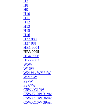
H7
H8
H9
H10
H11
H12
H13
H15
H16
H27 880
H27 881
HB1 9004
HB3 9005
HB4 9006
HB5 9007
W5W
W16W
W21W / WY21W
W21/5W
P27W
P27/7W
C5W / C10W
C5W/C10W 31мм
C5W/C10W 36мм
C5W/C10W 39мм