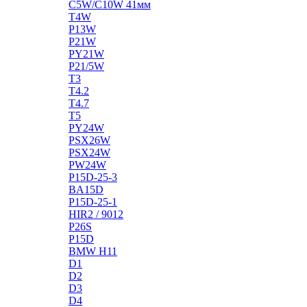
C5W/C10W 41мм
T4W
P13W
P21W
PY21W
P21/5W
T3
T4.2
T4.7
T5
PY24W
PSX26W
PSX24W
PW24W
P15D-25-3
BA15D
P15D-25-1
HIR2 / 9012
P26S
P15D
BMW H11
D1
D2
D3
D4