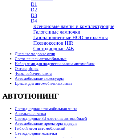
D1
D2
D3
D4
Ксеноновые лампы и комплектующие
Галогенные лампочки
Газонаполненные HOD автолампы
Псевдоксенон HIR
Cветодиодные 24B
Дневные ходовые огни
Свето-панели автомобильные
Набор ламп для подсветки салона автомобиля
Оптика, фары
Фары рабочего света
Автомобильные аксессуары
Цоколи для автомобильных ламп
АВТОТЮНИНГ
Светодиодная автомобильная лента
Ангельские глазки
Светодиодные 3d логотипы автомобилей
Автомобильные проекторы в двери
Гибкий неон автомобильный
Светодиодные колпачки