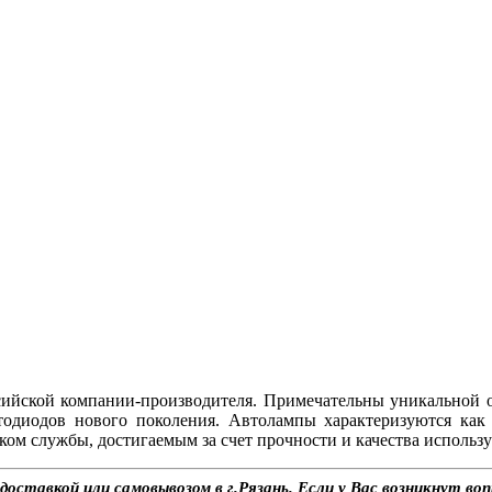
ссийской компании-производителя. Примечательны уникальной
одиодов нового поколения. Автолампы характеризуются ка
ом службы, достигаемым за счет прочности и качества использ
оставкой или самовывозом в г.Рязань. Если у Вас возникнут воп