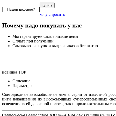
хочу спросить
Почему надо покупать у нас
Мы гарантируем самые низкие цены
Оплата при получении
Самовывоз из пункта выдачи заказов бесплатно
новинка
TOP
Описание
Параметры
Светодиодные автомобильные лампы серии
от известной ро
нити накаливания из высокомощных суперсовременных свет
освещение всей дорожной полосы, так и продолжительным срок
Светодиодная автолампа HB1 9004 Dled SL7 Premium (2шт.) с д