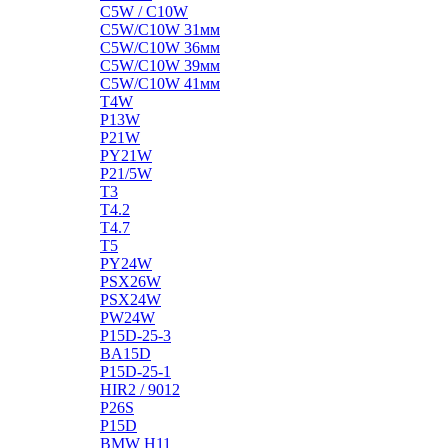
C5W / C10W
C5W/C10W 31мм
C5W/C10W 36мм
C5W/C10W 39мм
C5W/C10W 41мм
T4W
P13W
P21W
PY21W
P21/5W
T3
T4.2
T4.7
T5
PY24W
PSX26W
PSX24W
PW24W
P15D-25-3
BA15D
P15D-25-1
HIR2 / 9012
P26S
P15D
BMW H11