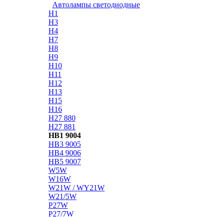
Автолампы светодиодные
H1
H3
H4
H7
H8
H9
H10
H11
H12
H13
H15
H16
H27 880
H27 881
HB1 9004
HB3 9005
HB4 9006
HB5 9007
W5W
W16W
W21W / WY21W
W21/5W
P27W
P27/7W