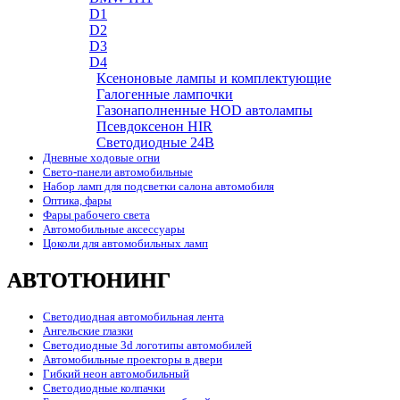
D1
D2
D3
D4
Ксеноновые лампы и комплектующие
Галогенные лампочки
Газонаполненные HOD автолампы
Псевдоксенон HIR
Cветодиодные 24B
Дневные ходовые огни
Свето-панели автомобильные
Набор ламп для подсветки салона автомобиля
Оптика, фары
Фары рабочего света
Автомобильные аксессуары
Цоколи для автомобильных ламп
АВТОТЮНИНГ
Светодиодная автомобильная лента
Ангельские глазки
Светодиодные 3d логотипы автомобилей
Автомобильные проекторы в двери
Гибкий неон автомобильный
Светодиодные колпачки