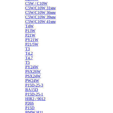
C5W / C10W
C5W/C10W 31мм
C5W/C10W 36мм
C5W/C10W 39мм
C5W/C10W 41мм
T4W
P13W
P21W
PY21W
P21/5W
T3
T4.2
T4.7
T5
PY24W
PSX26W
PSX24W
PW24W
P15D-25-3
BA15D
P15D-25-1
HIR2 / 9012
P26S
P15D
BMW H11