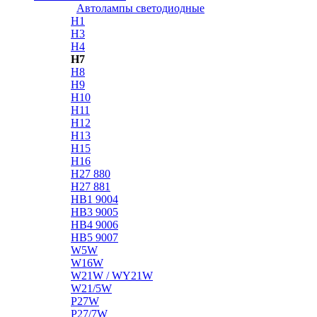
Автолампы светодиодные
H1
H3
H4
H7
H8
H9
H10
H11
H12
H13
H15
H16
H27 880
H27 881
HB1 9004
HB3 9005
HB4 9006
HB5 9007
W5W
W16W
W21W / WY21W
W21/5W
P27W
P27/7W