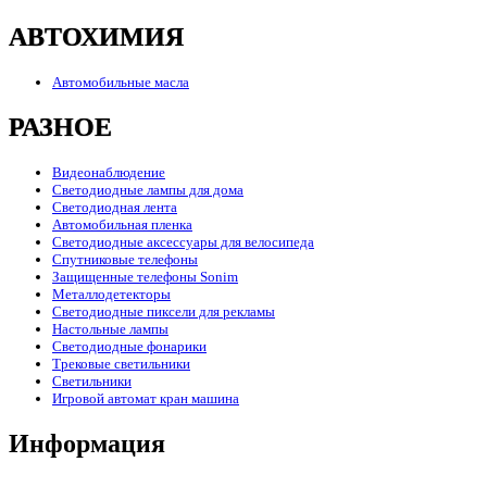
АВТОХИМИЯ
Автомобильные масла
РАЗНОЕ
Видеонаблюдение
Светодиодные лампы для дома
Светодиодная лента
Автомобильная пленка
Светодиодные аксессуары для велосипеда
Спутниковые телефоны
Защищенные телефоны Sonim
Металлодетекторы
Светодиодные пиксели для рекламы
Настольные лампы
Светодиодные фонарики
Трековые светильники
Светильники
Игровой автомат кран машина
Информация