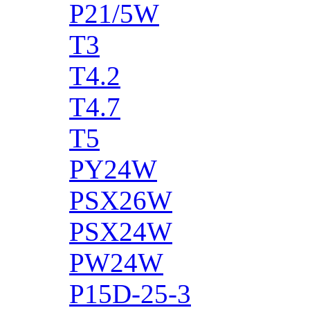
P21/5W
T3
T4.2
T4.7
T5
PY24W
PSX26W
PSX24W
PW24W
P15D-25-3