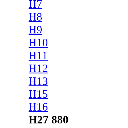
H7
H8
H9
H10
H11
H12
H13
H15
H16
H27 880