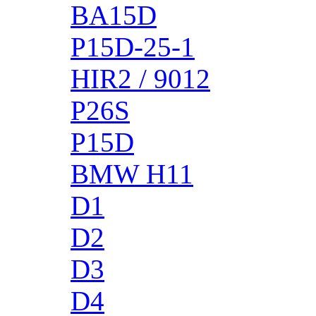
BA15D
P15D-25-1
HIR2 / 9012
P26S
P15D
BMW H11
D1
D2
D3
D4