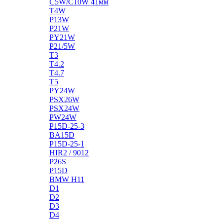
C5W/C10W 41мм
T4W
P13W
P21W
PY21W
P21/5W
T3
T4.2
T4.7
T5
PY24W
PSX26W
PSX24W
PW24W
P15D-25-3
BA15D
P15D-25-1
HIR2 / 9012
P26S
P15D
BMW H11
D1
D2
D3
D4