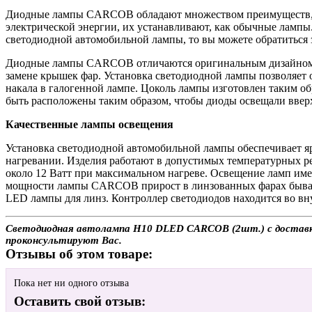
Диодные лампы CARCOB обладают множеством преимуществ, 
электрической энергии, их устанавливают, как обычные лампы
светодиодной автомобильной лампы, то вы можете обратитьс
Диодные лампы CARCOB отличаются оригинальным дизайном, к
замене крышек фар. Установка светодиодной лампы позволяет 
накала в галогенной лампе. Цоколь лампы изготовлен таким о
быть расположены таким образом, чтобы диоды освещали вверх
Качественные лампы освещения
Установка светодиодной автомобильной лампы обеспечивает я
нагревании. Изделия работают в допустимых температурных р
около 12 Ватт при максимальном нагреве. Освещение ламп име
мощности лампы CARCOB прирост в линзованных фарах бывает
LED лампы для линз. Контроллер светодиодов находится во вн
Светодиодная автолампа H10 DLED CARCOB (2шт.) с доставкой 
проконсультируют Вас.
Отзывы об этом товаре:
Пока нет ни одного отзыва
Оставить свой отзыв: