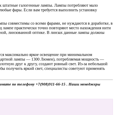
 штатные галогенные лампы. Лампы потребляют мало
любые фары. Если вам требуется выполнить установку
ы совместимы со всеми фарами, не нуждаются в доработке, в
ед лампе практически точно повторяют место нахождения нити
рной, линзованной оптике. В линзах данные лампы должны
тся максимально яркое освещение при минимальном
ндартной лампы — 1300 Люмен), потребляемая мощность —
отную друг к другу, создают ровный свет. Из-за небольшой
ы получить яркий свет, специалисты советуют применять
воните по телефону +7(908)911-66-15 . Наши менеджеры