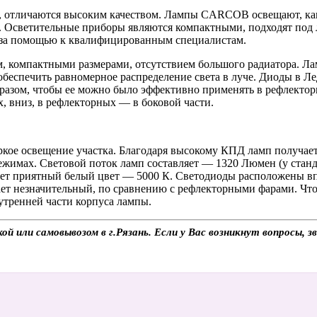
отличаются высоким качеством. Лампы CARCOB освещают, как
. Осветительные приборы являются компактными, подходят под 
я за помощью к квалифицированным специалистам.
омпактными размерами, отсутствием большого радиатора. Ламп
обеспечить равномерное распределение света в луче. Диоды в Л
бразом, чтобы ее можно было эффективно применять в рефлекто
, вниз, в рефлекторных — в боковой части.
ркое освещение участка. Благодаря высокому КПД ламп получае
ежимах. Световой поток ламп составляет — 1320 Люмен (у ста
ет приятный белый цвет — 5000 К. Светодиоды расположены впл
 незначительный, по сравнению с рефлекторными фарами. Чтоб
утренней части корпуса лампы.
или самовывозом в г.Рязань. Если у Вас возникнут вопросы, з