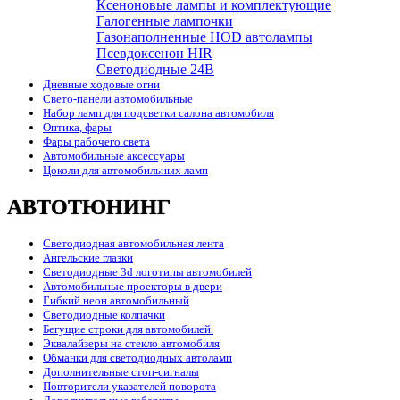
Ксеноновые лампы и комплектующие
Галогенные лампочки
Газонаполненные HOD автолампы
Псевдоксенон HIR
Cветодиодные 24B
Дневные ходовые огни
Свето-панели автомобильные
Набор ламп для подсветки салона автомобиля
Оптика, фары
Фары рабочего света
Автомобильные аксессуары
Цоколи для автомобильных ламп
АВТОТЮНИНГ
Светодиодная автомобильная лента
Ангельские глазки
Светодиодные 3d логотипы автомобилей
Автомобильные проекторы в двери
Гибкий неон автомобильный
Светодиодные колпачки
Бегущие строки для автомобилей.
Эквалайзеры на стекло автомобиля
Обманки для светодиодных автоламп
Дополнительные стоп-сигналы
Повторители указателей поворота