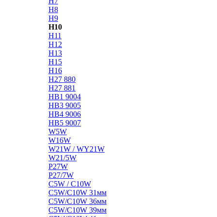
H7
H8
H9
H10
H11
H12
H13
H15
H16
H27 880
H27 881
HB1 9004
HB3 9005
HB4 9006
HB5 9007
W5W
W16W
W21W / WY21W
W21/5W
P27W
P27/7W
C5W / C10W
C5W/C10W 31мм
C5W/C10W 36мм
C5W/C10W 39мм