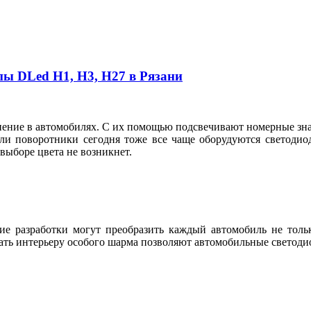
пы DLed Н1, Н3, Н27 в Рязани
ие в автомобилях. С их помощью подсвечивают номерные знаки
ли поворотники сегодня тоже все чаще оборудуются светодио
в выборе цвета не возникнет.
е разработки могут преобразить каждый автомобиль не тольк
ть интерьеру особого шарма позволяют автомобильные светодио