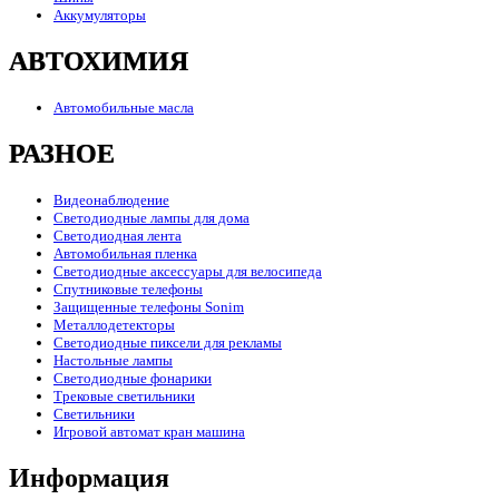
Аккумуляторы
АВТОХИМИЯ
Автомобильные масла
РАЗНОЕ
Видеонаблюдение
Светодиодные лампы для дома
Светодиодная лента
Автомобильная пленка
Светодиодные аксессуары для велосипеда
Спутниковые телефоны
Защищенные телефоны Sonim
Металлодетекторы
Светодиодные пиксели для рекламы
Настольные лампы
Светодиодные фонарики
Трековые светильники
Светильники
Игровой автомат кран машина
Информация