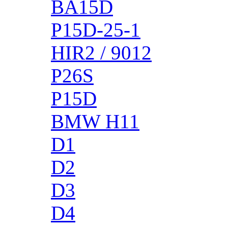
BA15D
P15D-25-1
HIR2 / 9012
P26S
P15D
BMW H11
D1
D2
D3
D4