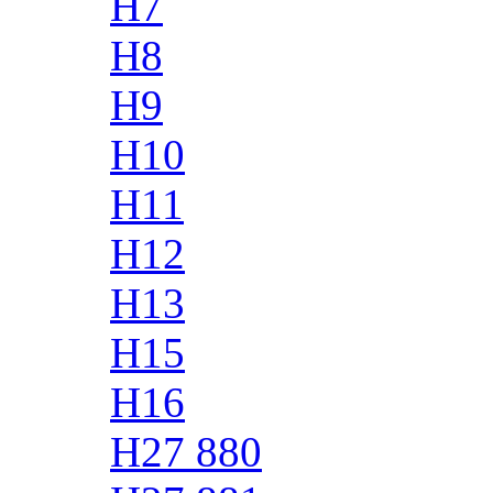
H7
H8
H9
H10
H11
H12
H13
H15
H16
H27 880