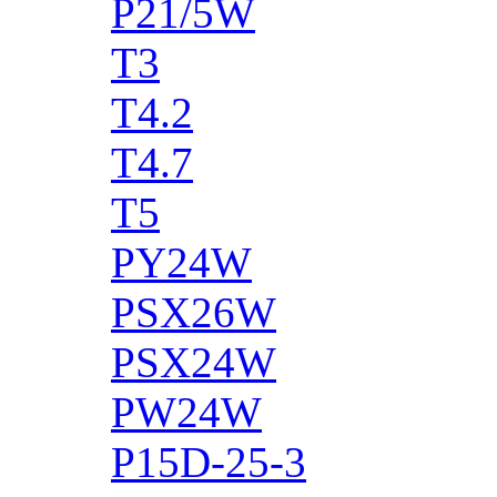
P21/5W
T3
T4.2
T4.7
T5
PY24W
PSX26W
PSX24W
PW24W
P15D-25-3