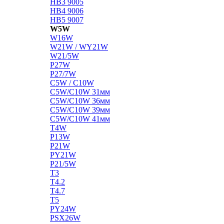
HB3 9005
HB4 9006
HB5 9007
W5W
W16W
W21W / WY21W
W21/5W
P27W
P27/7W
C5W / C10W
C5W/C10W 31мм
C5W/C10W 36мм
C5W/C10W 39мм
C5W/C10W 41мм
T4W
P13W
P21W
PY21W
P21/5W
T3
T4.2
T4.7
T5
PY24W
PSX26W