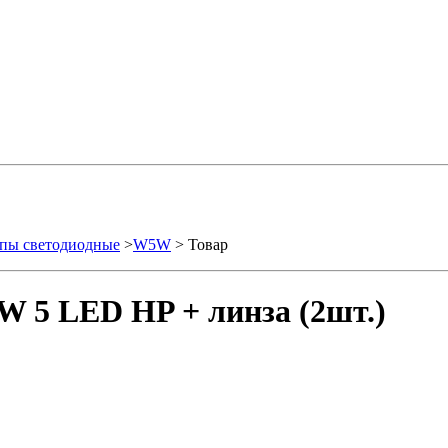
пы светодиодные
>
W5W
> Товар
 5 LED HP + линза (2шт.)