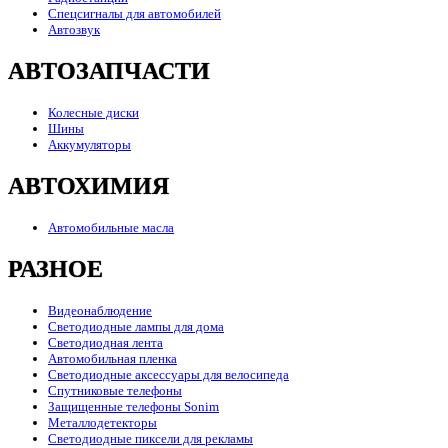
Спецсигналы для автомобилей
Автозвук
АВТОЗАПЧАСТИ
Колесные диски
Шины
Аккумуляторы
АВТОХИМИЯ
Автомобильные масла
РАЗНОЕ
Видеонаблюдение
Светодиодные лампы для дома
Светодиодная лента
Автомобильная пленка
Светодиодные аксессуары для велосипеда
Спутниковые телефоны
Защищенные телефоны Sonim
Металлодетекторы
Светодиодные пиксели для рекламы