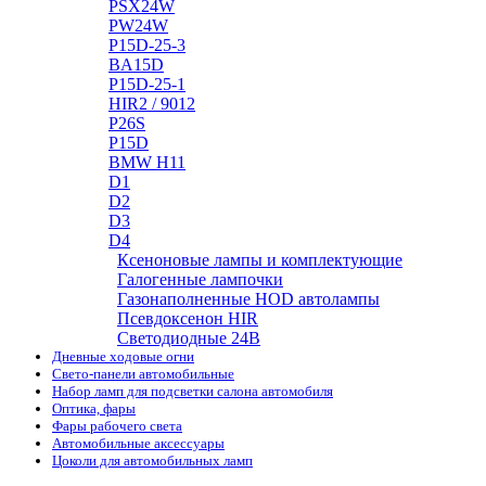
PSX24W
PW24W
P15D-25-3
BA15D
P15D-25-1
HIR2 / 9012
P26S
P15D
BMW H11
D1
D2
D3
D4
Ксеноновые лампы и комплектующие
Галогенные лампочки
Газонаполненные HOD автолампы
Псевдоксенон HIR
Cветодиодные 24B
Дневные ходовые огни
Свето-панели автомобильные
Набор ламп для подсветки салона автомобиля
Оптика, фары
Фары рабочего света
Автомобильные аксессуары
Цоколи для автомобильных ламп