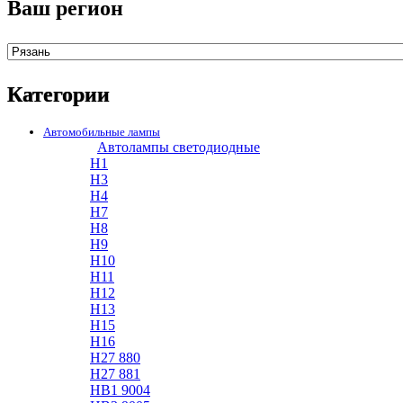
Ваш регион
Категории
Автомобильные лампы
Автолампы светодиодные
H1
H3
H4
H7
H8
H9
H10
H11
H12
H13
H15
H16
H27 880
H27 881
HB1 9004