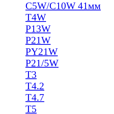
C5W/C10W 41мм
T4W
P13W
P21W
PY21W
P21/5W
T3
T4.2
T4.7
T5