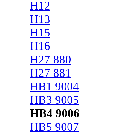
H12
H13
H15
H16
H27 880
H27 881
HB1 9004
HB3 9005
HB4 9006
HB5 9007