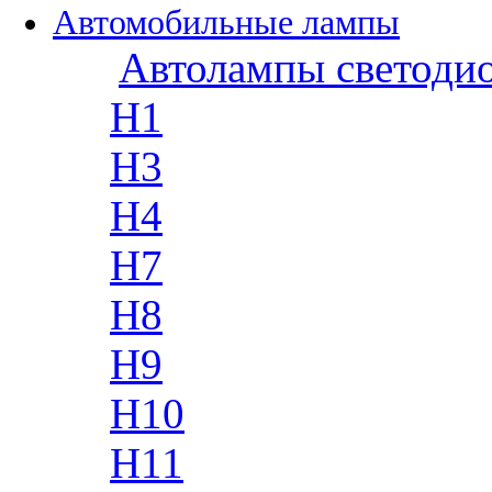
Автомобильные лампы
Автолампы светоди
H1
H3
H4
H7
H8
H9
H10
H11