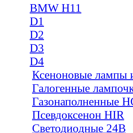
BMW H11
D1
D2
D3
D4
Ксеноновые лампы 
Галогенные лампоч
Газонаполненные H
Псевдоксенон HIR
Cветодиодные 24B