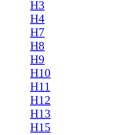
H3
H4
H7
H8
H9
H10
H11
H12
H13
H15