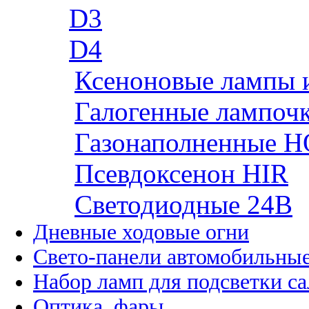
D3
D4
Ксеноновые лампы 
Галогенные лампоч
Газонаполненные H
Псевдоксенон HIR
Cветодиодные 24B
Дневные ходовые огни
Свето-панели автомобильны
Набор ламп для подсветки с
Оптика, фары