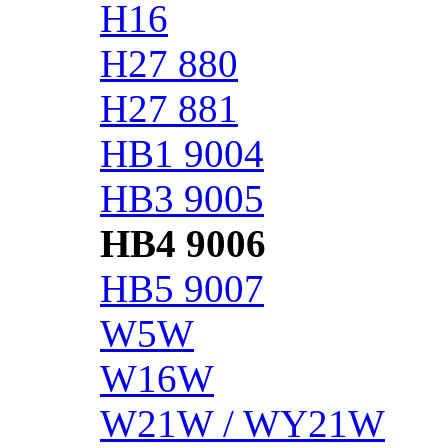
H16
H27 880
H27 881
HB1 9004
HB3 9005
HB4 9006
HB5 9007
W5W
W16W
W21W / WY21W