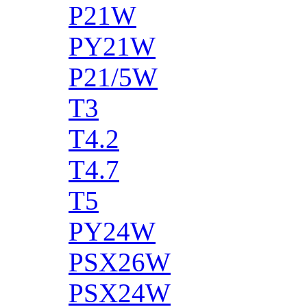
P21W
PY21W
P21/5W
T3
T4.2
T4.7
T5
PY24W
PSX26W
PSX24W