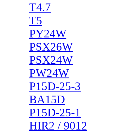
T4.7
T5
PY24W
PSX26W
PSX24W
PW24W
P15D-25-3
BA15D
P15D-25-1
HIR2 / 9012