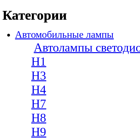
Категории
Автомобильные лампы
Автолампы светоди
H1
H3
H4
H7
H8
H9