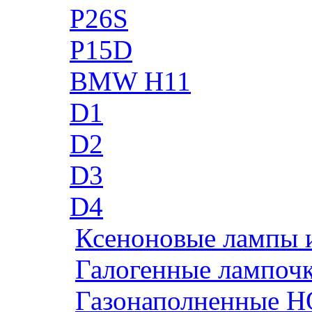
P26S
P15D
BMW H11
D1
D2
D3
D4
Ксеноновые лампы 
Галогенные лампоч
Газонаполненные H