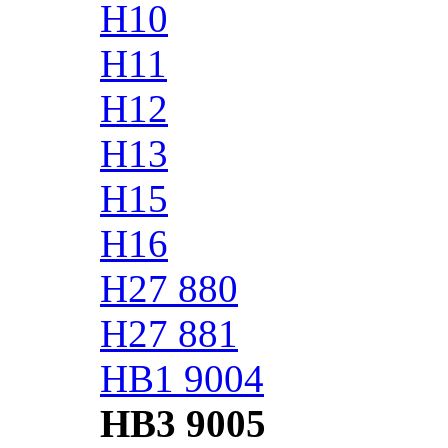
H10
H11
H12
H13
H15
H16
H27 880
H27 881
HB1 9004
HB3 9005