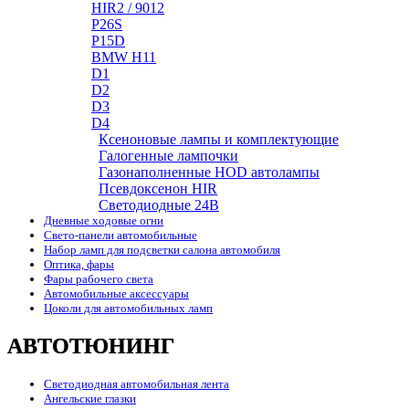
HIR2 / 9012
P26S
P15D
BMW H11
D1
D2
D3
D4
Ксеноновые лампы и комплектующие
Галогенные лампочки
Газонаполненные HOD автолампы
Псевдоксенон HIR
Cветодиодные 24B
Дневные ходовые огни
Свето-панели автомобильные
Набор ламп для подсветки салона автомобиля
Оптика, фары
Фары рабочего света
Автомобильные аксессуары
Цоколи для автомобильных ламп
АВТОТЮНИНГ
Светодиодная автомобильная лента
Ангельские глазки