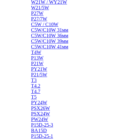
W21W / WY21W
W21/5W
P27W
P27/7W
C5W / C10W
C5W/C10W 31мм
C5W/C10W 36мм
C5W/C10W 39мм
C5W/C10W 41мм
T4W
P13W
P21W
PY21W
P21/5W
T3
T4.2
T4.7
T5
PY24W
PSX26W
PSX24W
PW24W
P15D-25-3
BA15D
P15D-25-1