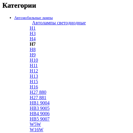
Категории
Автомобильные лампы
Автолампы светодиодные
H1
H3
H4
H7
H8
H9
H10
H11
H12
H13
H15
H16
H27 880
H27 881
HB1 9004
HB3 9005
HB4 9006
HB5 9007
W5W
W16W