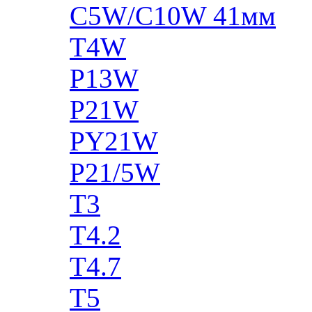
C5W/C10W 41мм
T4W
P13W
P21W
PY21W
P21/5W
T3
T4.2
T4.7
T5