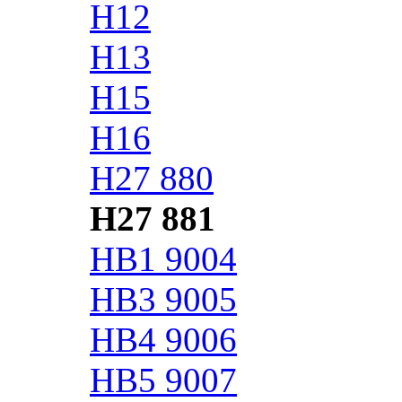
H12
H13
H15
H16
H27 880
H27 881
HB1 9004
HB3 9005
HB4 9006
HB5 9007