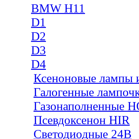
BMW H11
D1
D2
D3
D4
Ксеноновые лампы 
Галогенные лампоч
Газонаполненные H
Псевдоксенон HIR
Cветодиодные 24B