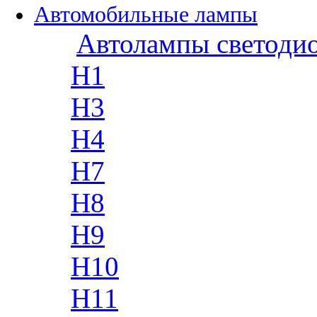
Автомобильные лампы
Автолампы светоди
H1
H3
H4
H7
H8
H9
H10
H11