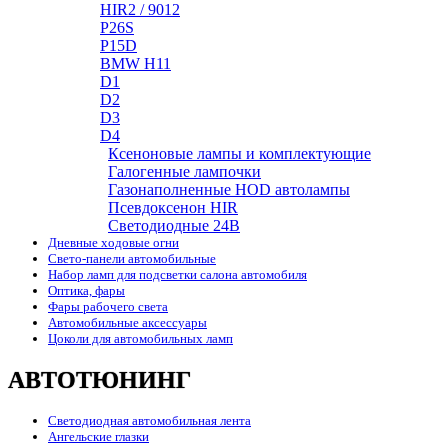
HIR2 / 9012
P26S
P15D
BMW H11
D1
D2
D3
D4
Ксеноновые лампы и комплектующие
Галогенные лампочки
Газонаполненные HOD автолампы
Псевдоксенон HIR
Cветодиодные 24B
Дневные ходовые огни
Свето-панели автомобильные
Набор ламп для подсветки салона автомобиля
Оптика, фары
Фары рабочего света
Автомобильные аксессуары
Цоколи для автомобильных ламп
АВТОТЮНИНГ
Светодиодная автомобильная лента
Ангельские глазки