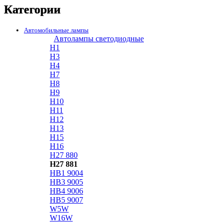
Категории
Автомобильные лампы
Автолампы светодиодные
H1
H3
H4
H7
H8
H9
H10
H11
H12
H13
H15
H16
H27 880
H27 881
HB1 9004
HB3 9005
HB4 9006
HB5 9007
W5W
W16W