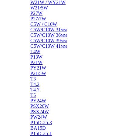
W21W / WY21W
W21/5W
P27W
P27/7W
C5W / C10W
C5W/C10W 31мм
C5W/C10W 36мм
C5W/C10W 39мм
C5W/C10W 41мм
T4W
P13W
P21W
PY21W
P21/5W
T3
T4.2
T4.7
T5
PY24W
PSX26W
PSX24W
PW24W
P15D-25-3
BA15D
P15D-25-1