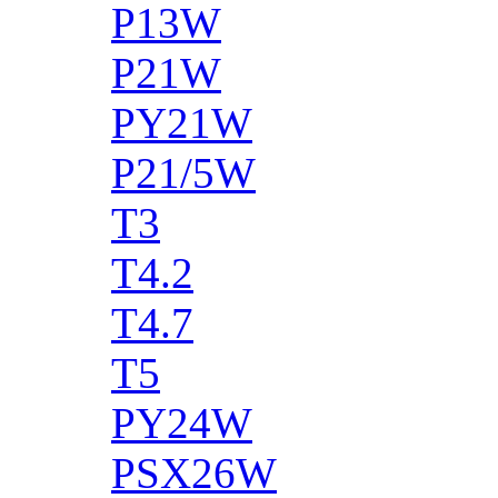
P13W
P21W
PY21W
P21/5W
T3
T4.2
T4.7
T5
PY24W
PSX26W