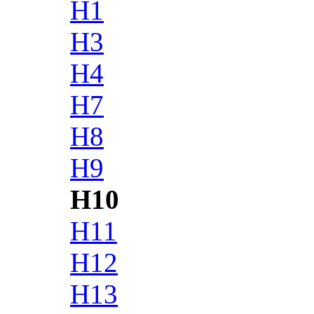
H1
H3
H4
H7
H8
H9
H10
H11
H12
H13