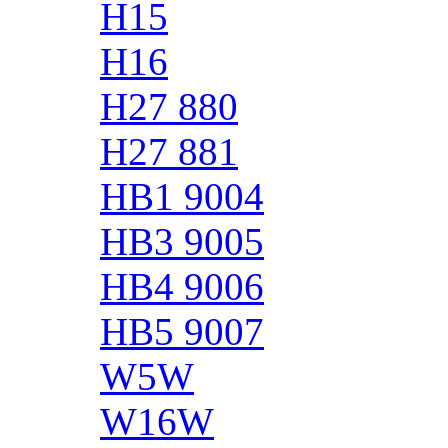
H15
H16
H27 880
H27 881
HB1 9004
HB3 9005
HB4 9006
HB5 9007
W5W
W16W