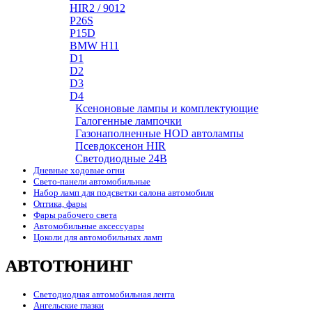
HIR2 / 9012
P26S
P15D
BMW H11
D1
D2
D3
D4
Ксеноновые лампы и комплектующие
Галогенные лампочки
Газонаполненные HOD автолампы
Псевдоксенон HIR
Cветодиодные 24B
Дневные ходовые огни
Свето-панели автомобильные
Набор ламп для подсветки салона автомобиля
Оптика, фары
Фары рабочего света
Автомобильные аксессуары
Цоколи для автомобильных ламп
АВТОТЮНИНГ
Светодиодная автомобильная лента
Ангельские глазки