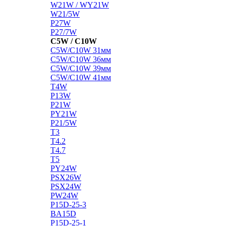
W21W / WY21W
W21/5W
P27W
P27/7W
C5W / C10W
C5W/C10W 31мм
C5W/C10W 36мм
C5W/C10W 39мм
C5W/C10W 41мм
T4W
P13W
P21W
PY21W
P21/5W
T3
T4.2
T4.7
T5
PY24W
PSX26W
PSX24W
PW24W
P15D-25-3
BA15D
P15D-25-1