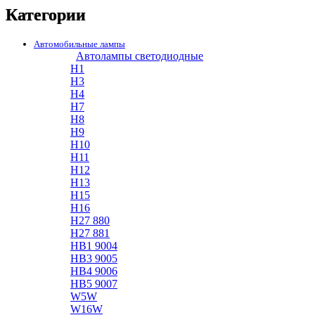
Категории
Автомобильные лампы
Автолампы светодиодные
H1
H3
H4
H7
H8
H9
H10
H11
H12
H13
H15
H16
H27 880
H27 881
HB1 9004
HB3 9005
HB4 9006
HB5 9007
W5W
W16W