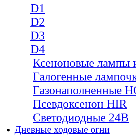
D1
D2
D3
D4
Ксеноновые лампы 
Галогенные лампоч
Газонаполненные H
Псевдоксенон HIR
Cветодиодные 24B
Дневные ходовые огни