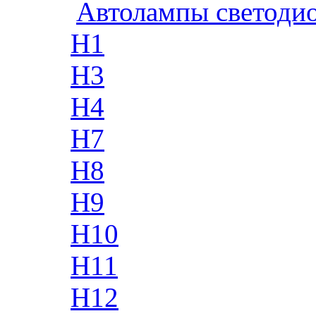
Автолампы светоди
H1
H3
H4
H7
H8
H9
H10
H11
H12