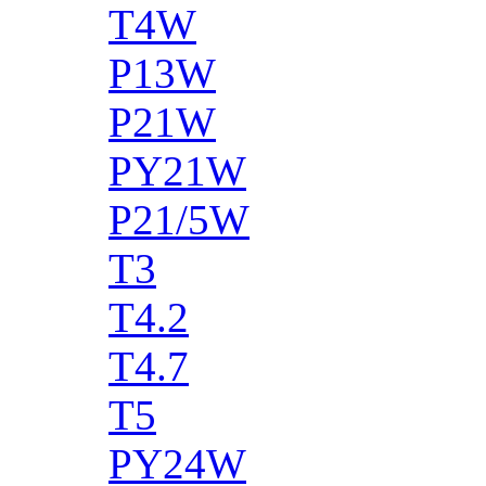
T4W
P13W
P21W
PY21W
P21/5W
T3
T4.2
T4.7
T5
PY24W