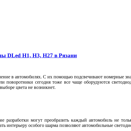
пы DLed Н1, Н3, Н27 в Рязани
ие в автомобилях. С их помощью подсвечивают номерные знаки
ли поворотники сегодня тоже все чаще оборудуются светодио
в выборе цвета не возникнет.
е разработки могут преобразить каждый автомобиль не тольк
ть интерьеру особого шарма позволяют автомобильные светодио