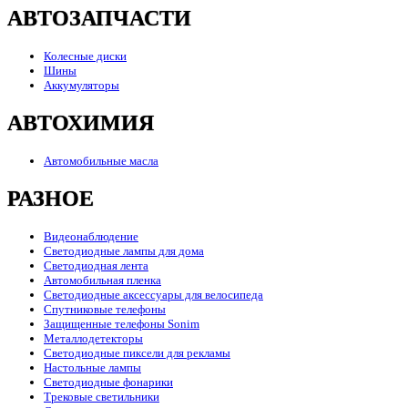
АВТОЗАПЧАСТИ
Колесные диски
Шины
Аккумуляторы
АВТОХИМИЯ
Автомобильные масла
РАЗНОЕ
Видеонаблюдение
Светодиодные лампы для дома
Светодиодная лента
Автомобильная пленка
Светодиодные аксессуары для велосипеда
Спутниковые телефоны
Защищенные телефоны Sonim
Металлодетекторы
Светодиодные пиксели для рекламы
Настольные лампы
Светодиодные фонарики
Трековые светильники