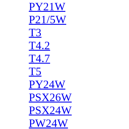
PY21W
P21/5W
T3
T4.2
T4.7
T5
PY24W
PSX26W
PSX24W
PW24W