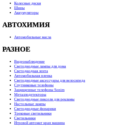
Колесные диски
Шины
Аккумуляторы
АВТОХИМИЯ
Автомобильные масла
РАЗНОЕ
Видеонаблюдение
Светодиодные лампы для дома
Светодиодная лента
Автомобильная пленка
Светодиодные аксессуары для велосипеда
Спутниковые телефоны
Защищенные телефоны Sonim
Металлодетекторы
Светодиодные пиксели для рекламы
Настольные лампы
Светодиодные фонарики
Трековые светильники
Светильники
Игровой автомат кран машина