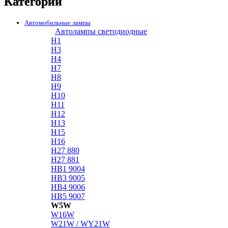
Категории
Автомобильные лампы
Автолампы светодиодные
H1
H3
H4
H7
H8
H9
H10
H11
H12
H13
H15
H16
H27 880
H27 881
HB1 9004
HB3 9005
HB4 9006
HB5 9007
W5W
W16W
W21W / WY21W