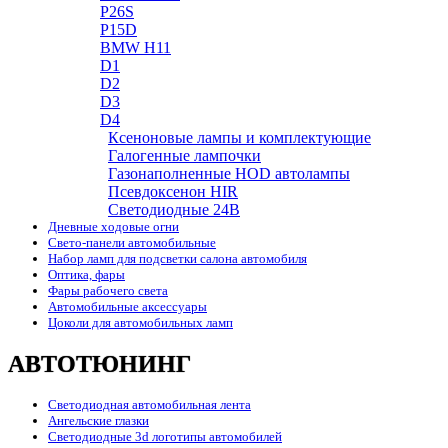
P26S
P15D
BMW H11
D1
D2
D3
D4
Ксеноновые лампы и комплектующие
Галогенные лампочки
Газонаполненные HOD автолампы
Псевдоксенон HIR
Cветодиодные 24B
Дневные ходовые огни
Свето-панели автомобильные
Набор ламп для подсветки салона автомобиля
Оптика, фары
Фары рабочего света
Автомобильные аксессуары
Цоколи для автомобильных ламп
АВТОТЮНИНГ
Светодиодная автомобильная лента
Ангельские глазки
Светодиодные 3d логотипы автомобилей