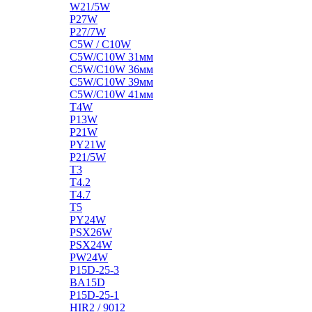
W21/5W
P27W
P27/7W
C5W / C10W
C5W/C10W 31мм
C5W/C10W 36мм
C5W/C10W 39мм
C5W/C10W 41мм
T4W
P13W
P21W
PY21W
P21/5W
T3
T4.2
T4.7
T5
PY24W
PSX26W
PSX24W
PW24W
P15D-25-3
BA15D
P15D-25-1
HIR2 / 9012