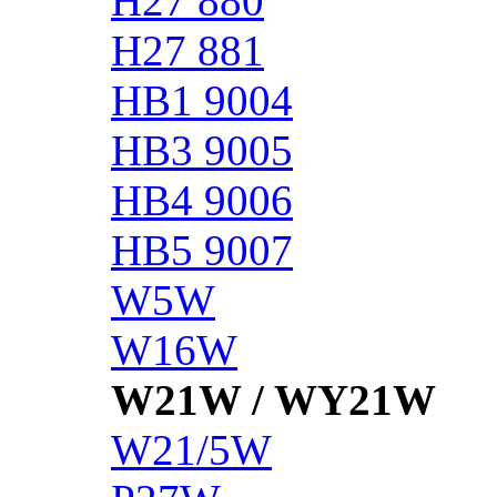
H27 880
H27 881
HB1 9004
HB3 9005
HB4 9006
HB5 9007
W5W
W16W
W21W / WY21W
W21/5W