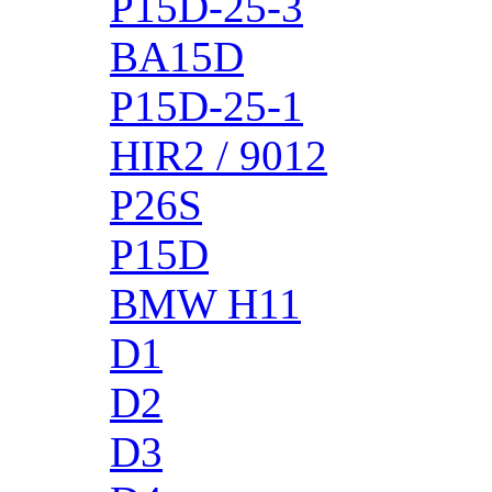
P15D-25-3
BA15D
P15D-25-1
HIR2 / 9012
P26S
P15D
BMW H11
D1
D2
D3