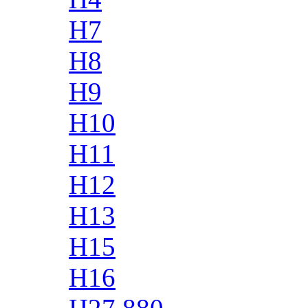
H7
H8
H9
H10
H11
H12
H13
H15
H16