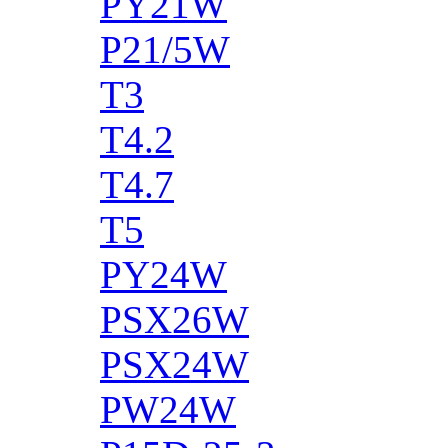
PY21W
P21/5W
T3
T4.2
T4.7
T5
PY24W
PSX26W
PSX24W
PW24W