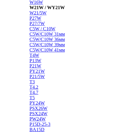
W16W
W21W / WY21W
W21/5W
P27W
P27/7W
C5W / C10W
C5W/C10W 31мм
C5W/C10W 36мм
C5W/C10W 39мм
C5W/C10W 41мм
T4W
P13W
P21W
PY21W
P21/5W
T3
T4.2
T4.7
T5
PY24W
PSX26W
PSX24W
PW24W
P15D-25-3
BA15D