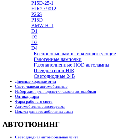
P15D-25-1
HIR2 / 9012
P26S
P15D
BMW H11
D1
D2
D3
D4
Ксеноновые лампы и комплектующие
Галогенные лампочки
Газонаполненные HOD автолампы
Псевдоксенон HIR
Cветодиодные 24B
Дневные ходовые огни
Свето-панели автомобильные
Набор ламп для подсветки салона автомобиля
Оптика, фары
Фары рабочего света
Автомобильные аксессуары
Цоколи для автомобильных ламп
АВТОТЮНИНГ
Светодиодная автомобильная лента