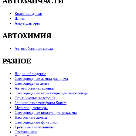
АВТОЗАПЧАСТИ
Колесные диски
Шины
Аккумуляторы
АВТОХИМИЯ
Автомобильные масла
РАЗНОЕ
Видеонаблюдение
Светодиодные лампы для дома
Светодиодная лента
Автомобильная пленка
Светодиодные аксессуары для велосипеда
Спутниковые телефоны
Защищенные телефоны Sonim
Металлодетекторы
Светодиодные пиксели для рекламы
Настольные лампы
Светодиодные фонарики
Трековые светильники
Светильники