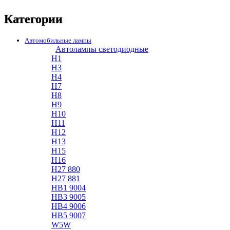
Категории
Автомобильные лампы
Автолампы светодиодные
H1
H3
H4
H7
H8
H9
H10
H11
H12
H13
H15
H16
H27 880
H27 881
HB1 9004
HB3 9005
HB4 9006
HB5 9007
W5W