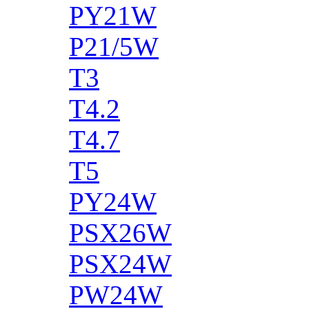
PY21W
P21/5W
T3
T4.2
T4.7
T5
PY24W
PSX26W
PSX24W
PW24W