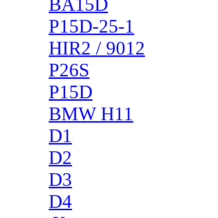
BA15D
P15D-25-1
HIR2 / 9012
P26S
P15D
BMW H11
D1
D2
D3
D4