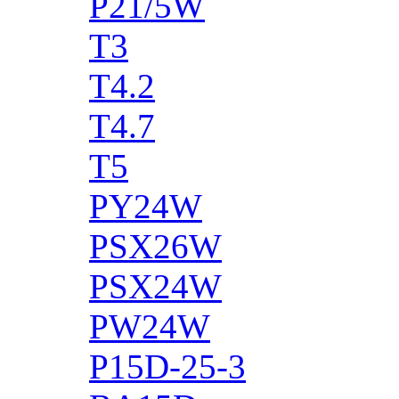
P21/5W
T3
T4.2
T4.7
T5
PY24W
PSX26W
PSX24W
PW24W
P15D-25-3