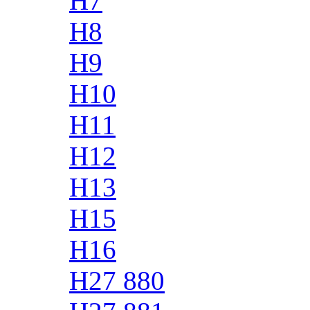
H7
H8
H9
H10
H11
H12
H13
H15
H16
H27 880