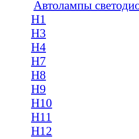
Автолампы светоди
H1
H3
H4
H7
H8
H9
H10
H11
H12