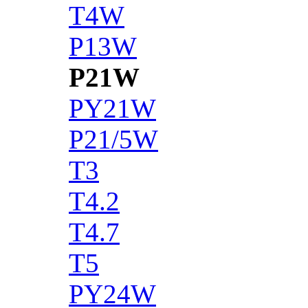
T4W
P13W
P21W
PY21W
P21/5W
T3
T4.2
T4.7
T5
PY24W