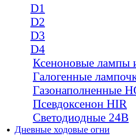
D1
D2
D3
D4
Ксеноновые лампы 
Галогенные лампоч
Газонаполненные H
Псевдоксенон HIR
Cветодиодные 24B
Дневные ходовые огни