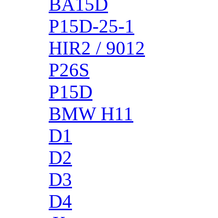
BA15D
P15D-25-1
HIR2 / 9012
P26S
P15D
BMW H11
D1
D2
D3
D4