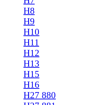
H7
H8
H9
H10
H11
H12
H13
H15
H16
H27 880