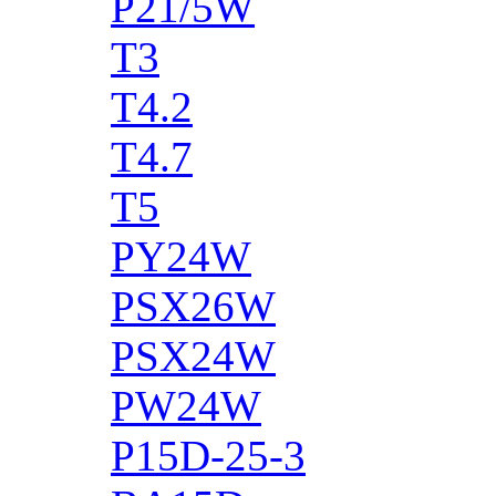
P21/5W
T3
T4.2
T4.7
T5
PY24W
PSX26W
PSX24W
PW24W
P15D-25-3