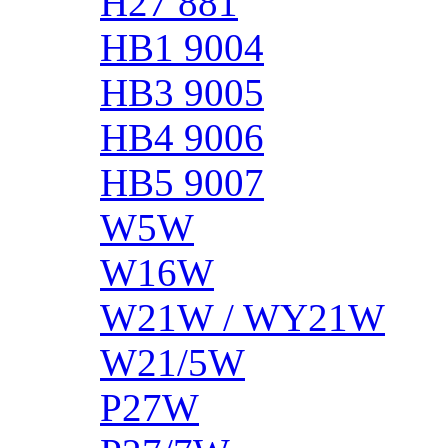
H27 881
HB1 9004
HB3 9005
HB4 9006
HB5 9007
W5W
W16W
W21W / WY21W
W21/5W
P27W