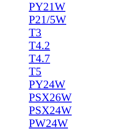
PY21W
P21/5W
T3
T4.2
T4.7
T5
PY24W
PSX26W
PSX24W
PW24W