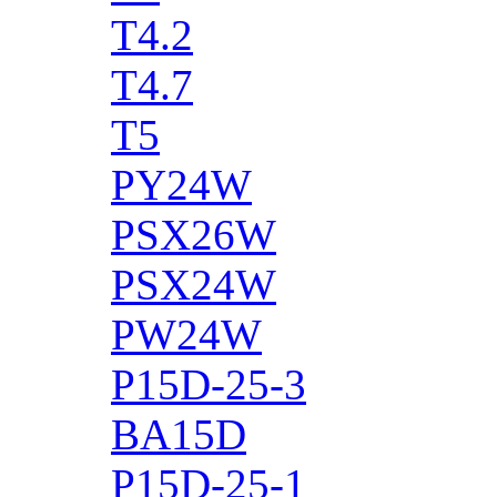
T4.2
T4.7
T5
PY24W
PSX26W
PSX24W
PW24W
P15D-25-3
BA15D
P15D-25-1