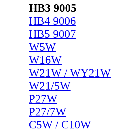
HB3 9005
HB4 9006
HB5 9007
W5W
W16W
W21W / WY21W
W21/5W
P27W
P27/7W
C5W / C10W