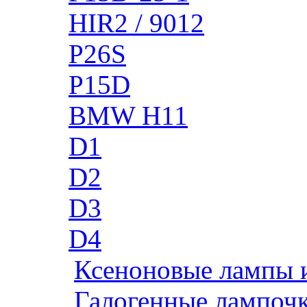
HIR2 / 9012
P26S
P15D
BMW H11
D1
D2
D3
D4
Ксеноновые лампы 
Галогенные лампоч