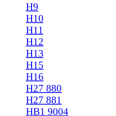
H9
H10
H11
H12
H13
H15
H16
H27 880
H27 881
HB1 9004