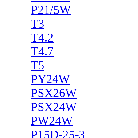
P21/5W
T3
T4.2
T4.7
T5
PY24W
PSX26W
PSX24W
PW24W
P15D-25-3