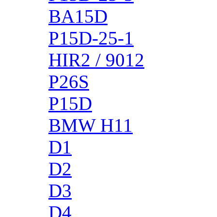
BA15D
P15D-25-1
HIR2 / 9012
P26S
P15D
BMW H11
D1
D2
D3
D4