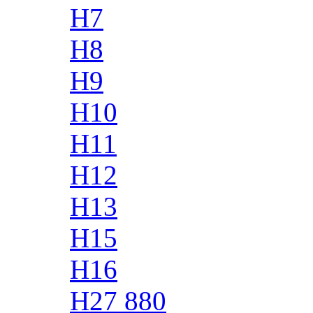
H7
H8
H9
H10
H11
H12
H13
H15
H16
H27 880