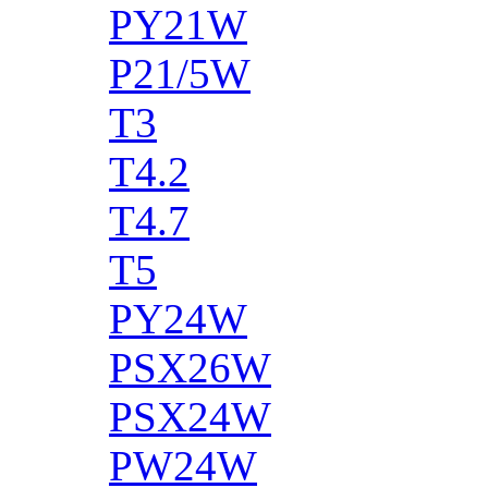
PY21W
P21/5W
T3
T4.2
T4.7
T5
PY24W
PSX26W
PSX24W
PW24W