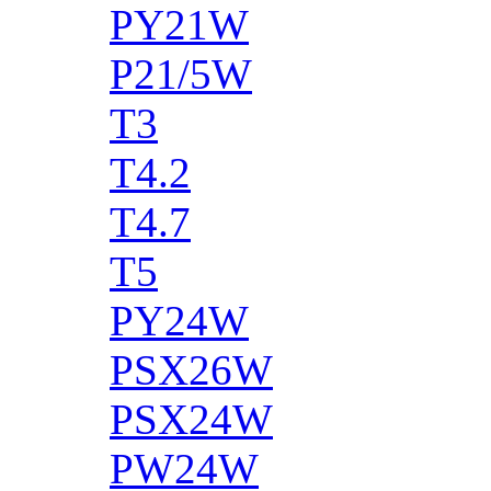
PY21W
P21/5W
T3
T4.2
T4.7
T5
PY24W
PSX26W
PSX24W
PW24W