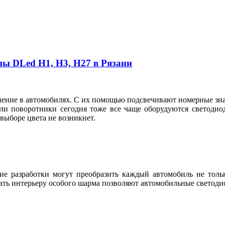
пы DLed Н1, Н3, Н27 в Рязани
ие в автомобилях. С их помощью подсвечивают номерные знаки
ли поворотники сегодня тоже все чаще оборудуются светодио
в выборе цвета не возникнет.
е разработки могут преобразить каждый автомобиль не тольк
ть интерьеру особого шарма позволяют автомобильные светодио