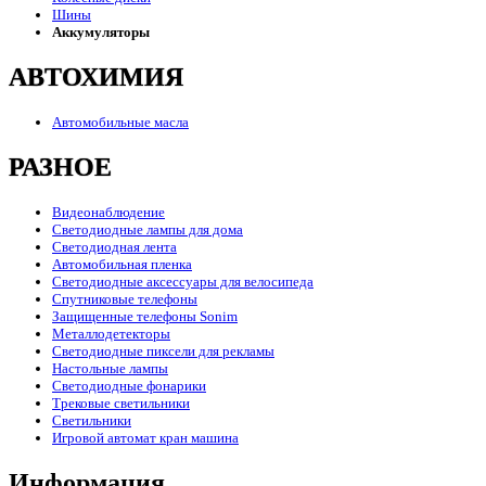
Шины
Аккумуляторы
АВТОХИМИЯ
Автомобильные масла
РАЗНОЕ
Видеонаблюдение
Светодиодные лампы для дома
Светодиодная лента
Автомобильная пленка
Светодиодные аксессуары для велосипеда
Спутниковые телефоны
Защищенные телефоны Sonim
Металлодетекторы
Светодиодные пиксели для рекламы
Настольные лампы
Светодиодные фонарики
Трековые светильники
Светильники
Игровой автомат кран машина
Информация