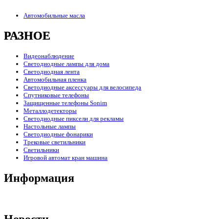
Автомобильные масла
РАЗНОЕ
Видеонаблюдение
Светодиодные лампы для дома
Светодиодная лента
Автомобильная пленка
Светодиодные аксессуары для велосипеда
Спутниковые телефоны
Защищенные телефоны Sonim
Металлодетекторы
Светодиодные пиксели для рекламы
Настольные лампы
Светодиодные фонарики
Трековые светильники
Светильники
Игровой автомат кран машина
Информация