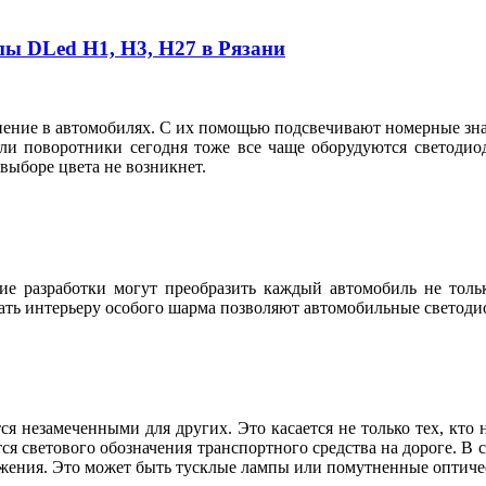
пы DLed Н1, Н3, Н27 в Рязани
ие в автомобилях. С их помощью подсвечивают номерные знаки
ли поворотники сегодня тоже все чаще оборудуются светодио
в выборе цвета не возникнет.
е разработки могут преобразить каждый автомобиль не тольк
ть интерьеру особого шарма позволяют автомобильные светодио
ся незамеченными для других. Это касается не только тех, кто
я светового обозначения транспортного средства на дороге. В 
жения. Это может быть тусклые лампы или помутненные оптическ