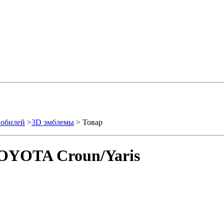
мобилей
>
3D эмблемы
> Товар
OYOTA Croun/Yaris