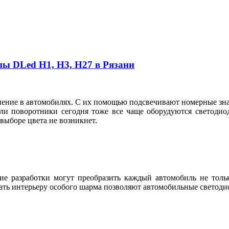
пы DLed Н1, Н3, Н27 в Рязани
ие в автомобилях. С их помощью подсвечивают номерные знаки
ли поворотники сегодня тоже все чаще оборудуются светодио
в выборе цвета не возникнет.
е разработки могут преобразить каждый автомобиль не тольк
ть интерьеру особого шарма позволяют автомобильные светодио