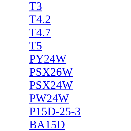
T3
T4.2
T4.7
T5
PY24W
PSX26W
PSX24W
PW24W
P15D-25-3
BA15D