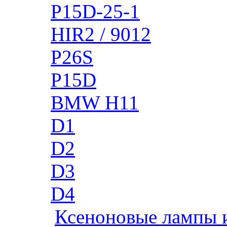
P15D-25-1
HIR2 / 9012
P26S
P15D
BMW H11
D1
D2
D3
D4
Ксеноновые лампы 