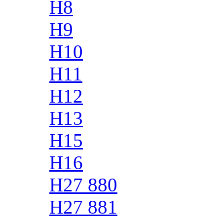
H8
H9
H10
H11
H12
H13
H15
H16
H27 880
H27 881