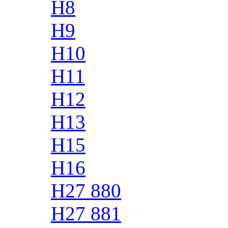
H8
H9
H10
H11
H12
H13
H15
H16
H27 880
H27 881