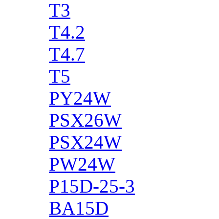
T3
T4.2
T4.7
T5
PY24W
PSX26W
PSX24W
PW24W
P15D-25-3
BA15D