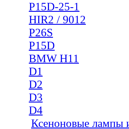
P15D-25-1
HIR2 / 9012
P26S
P15D
BMW H11
D1
D2
D3
D4
Ксеноновые лампы 