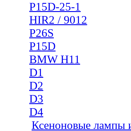
P15D-25-1
HIR2 / 9012
P26S
P15D
BMW H11
D1
D2
D3
D4
Ксеноновые лампы 