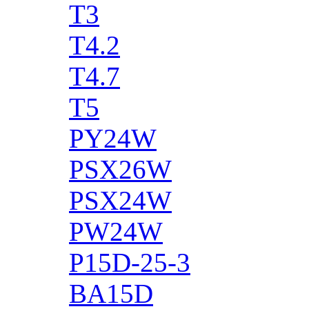
T3
T4.2
T4.7
T5
PY24W
PSX26W
PSX24W
PW24W
P15D-25-3
BA15D