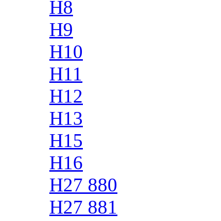
H8
H9
H10
H11
H12
H13
H15
H16
H27 880
H27 881