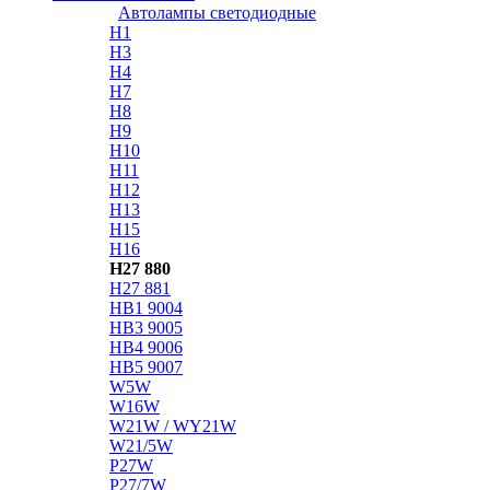
Автолампы светодиодные
H1
H3
H4
H7
H8
H9
H10
H11
H12
H13
H15
H16
H27 880
H27 881
HB1 9004
HB3 9005
HB4 9006
HB5 9007
W5W
W16W
W21W / WY21W
W21/5W
P27W
P27/7W