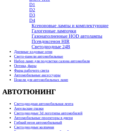
D1
D2
D3
D4
Ксеноновые лампы и комплектующие
Галогенные лампочки
Газонаполненные HOD автолампы
Псевдоксенон HIR
Cветодиодные 24B
Дневные ходовые огни
Свето-панели автомобильные
Набор ламп для подсветки салона автомобиля
Оптика, фары
Фары рабочего света
Автомобильные аксессуары
Цоколи для автомобильных ламп
АВТОТЮНИНГ
Светодиодная автомобильная лента
Ангельские глазки
Светодиодные 3d логотипы автомобилей
Автомобильные проекторы в двери
Гибкий неон автомобильный
Светодиодные колпачки