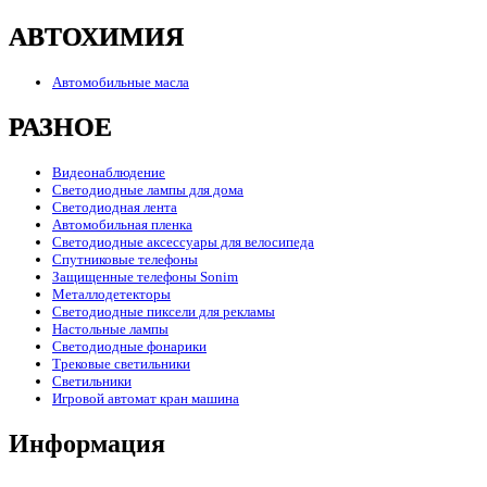
АВТОХИМИЯ
Автомобильные масла
РАЗНОЕ
Видеонаблюдение
Светодиодные лампы для дома
Светодиодная лента
Автомобильная пленка
Светодиодные аксессуары для велосипеда
Спутниковые телефоны
Защищенные телефоны Sonim
Металлодетекторы
Светодиодные пиксели для рекламы
Настольные лампы
Светодиодные фонарики
Трековые светильники
Светильники
Игровой автомат кран машина
Информация