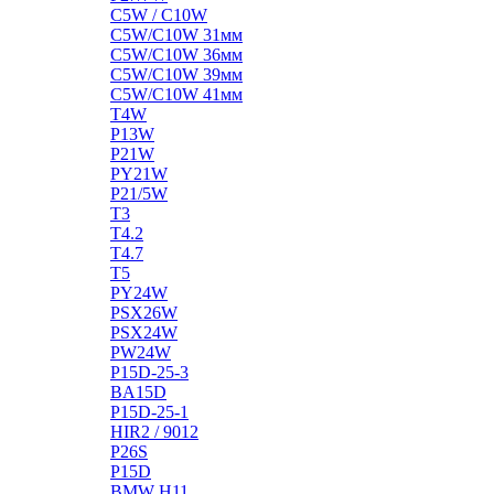
C5W / C10W
C5W/C10W 31мм
C5W/C10W 36мм
C5W/C10W 39мм
C5W/C10W 41мм
T4W
P13W
P21W
PY21W
P21/5W
T3
T4.2
T4.7
T5
PY24W
PSX26W
PSX24W
PW24W
P15D-25-3
BA15D
P15D-25-1
HIR2 / 9012
P26S
P15D
BMW H11