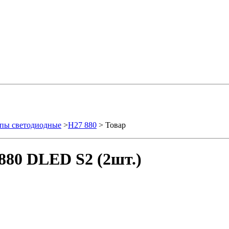
пы светодиодные
>
H27 880
> Товар
880 DLED S2 (2шт.)