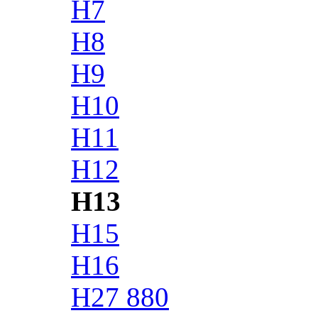
H7
H8
H9
H10
H11
H12
H13
H15
H16
H27 880