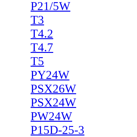
P21/5W
T3
T4.2
T4.7
T5
PY24W
PSX26W
PSX24W
PW24W
P15D-25-3