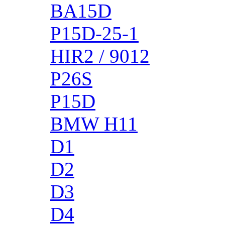
BA15D
P15D-25-1
HIR2 / 9012
P26S
P15D
BMW H11
D1
D2
D3
D4