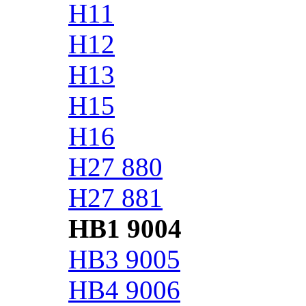
H11
H12
H13
H15
H16
H27 880
H27 881
HB1 9004
HB3 9005
HB4 9006