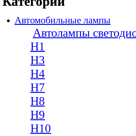
Категории
Автомобильные лампы
Автолампы светоди
H1
H3
H4
H7
H8
H9
H10