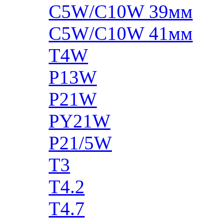
C5W/C10W 39мм
C5W/C10W 41мм
T4W
P13W
P21W
PY21W
P21/5W
T3
T4.2
T4.7