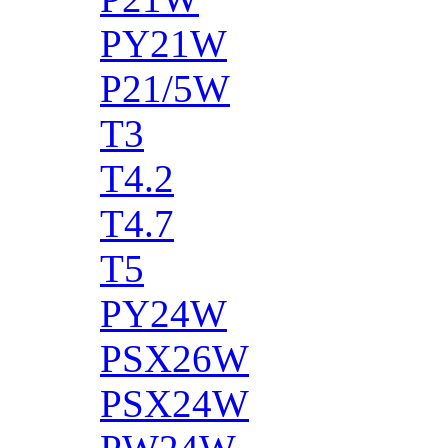
PY21W
P21/5W
T3
T4.2
T4.7
T5
PY24W
PSX26W
PSX24W