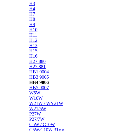
H3
H4
H7
H8
H9
H10
H11
H12
H13
H15
H16
H27 880
H27 881
HB1 9004
HB3 9005
HB4 9006
HB5 9007
W5W
W16W
W21W / WY21W
W21/5W
P27W
P27/7W
C5W / C10W
C5W/C10W 31мм