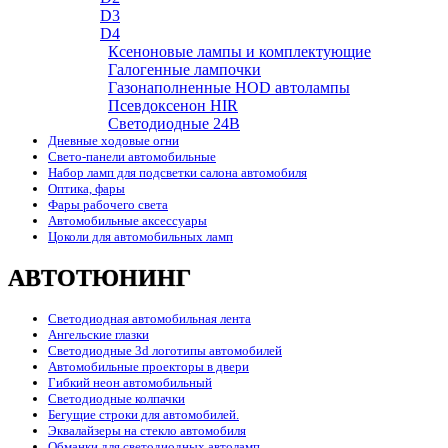
D3
D4
Ксеноновые лампы и комплектующие
Галогенные лампочки
Газонаполненные HOD автолампы
Псевдоксенон HIR
Cветодиодные 24B
Дневные ходовые огни
Свето-панели автомобильные
Набор ламп для подсветки салона автомобиля
Оптика, фары
Фары рабочего света
Автомобильные аксессуары
Цоколи для автомобильных ламп
АВТОТЮНИНГ
Светодиодная автомобильная лента
Ангельские глазки
Светодиодные 3d логотипы автомобилей
Автомобильные проекторы в двери
Гибкий неон автомобильный
Светодиодные колпачки
Бегущие строки для автомобилей.
Эквалайзеры на стекло автомобиля
Обманки для светодиодных автоламп