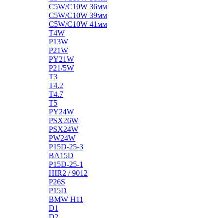
C5W/C10W 36мм
C5W/C10W 39мм
C5W/C10W 41мм
T4W
P13W
P21W
PY21W
P21/5W
T3
T4.2
T4.7
T5
PY24W
PSX26W
PSX24W
PW24W
P15D-25-3
BA15D
P15D-25-1
HIR2 / 9012
P26S
P15D
BMW H11
D1
D2