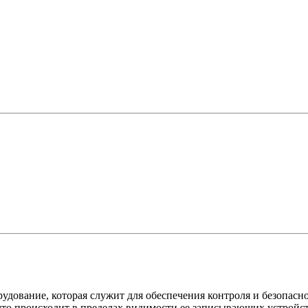
дование, которая служит для обеспечения контроля и безопаснос
 что происходит в пределах видимости ее записывающих устройс