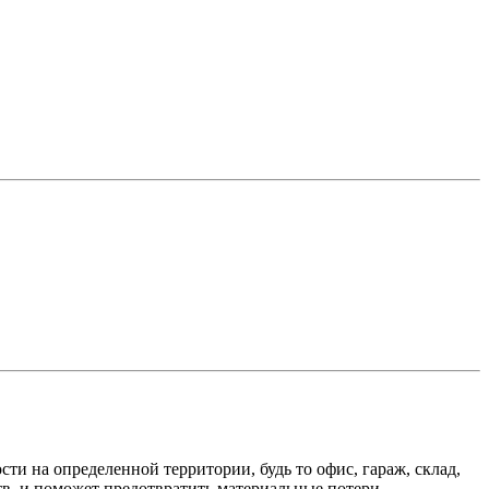
ти на определенной территории, будь то офис, гараж, склад,
тв, и поможет предотвратить материальные потери.