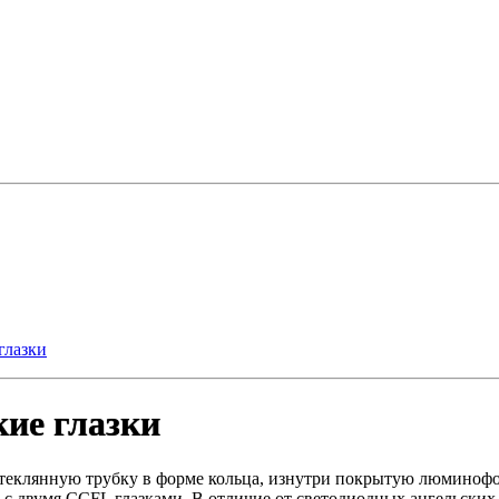
глазки
ие глазки
 стеклянную трубку в форме кольца, изнутри покрытую люминоф
 двумя CCFL глазками. В отличие от светодиодных ангельских гла