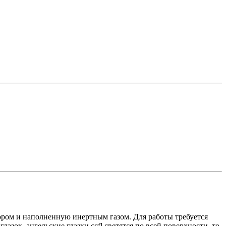
ором и наполненную инертным газом. Для работы требуется
зок, ангельские глазки ccfl светятся по всей поверхности, то