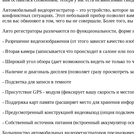
Автомобильный видеорегистратор – это устройство, которое за
конфликтных ситуациях. Этот небольшой прибор позволит вам
если вас обвиняют в том, чего вы не совершали. Более того, вы
Авто регистраторы различаются по функциональности, форме и 
- Разрешение видеоизображения (от этого зависит качество изо
- Вторая камера (записывается что происходит в салоне или по
- Широкий угол обзора (дает возможность видеть не только то ч
- Наличие и диагональ дисплея (позволяет сразу просмотреть з
- Подсветка для записи в темноте
- Присутствие GPS - модуля (фиксирует вашу скорость и место
- Поддержка карт памяти (расширяет место для хранения инфо
- Предусмотренный конструкцией видеовыход (опция подключе
- Собственный источник питания (встроенный аккумулятор осв
Большинство автомобильных видеорегистраторов предназначены