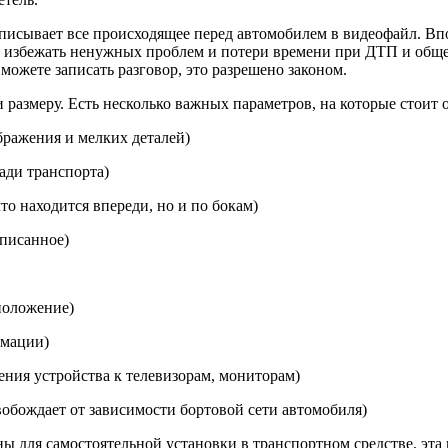
писывает все происходящее перед автомобилем в видеофайл. Впо
 избежать ненужных проблем и потери времени при ДТП и общен
 можете записать разговор, это разрешено законом.
размеру. Есть несколько важных параметров, на которые стоит 
бражения и мелких деталей)
зади транспорта)
то находится впереди, но и по бокам)
аписанное)
положение)
рмации)
ния устройства к телевизорам, мониторам)
обождает от зависимости бортовой сети автомобиля)
 для самостоятельной установки в транспортном средстве, эта 