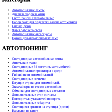
Автомобильные лампы
Дневные ходовые огни
Свето-панели автомобильные
Набор ламп для подсветки салона автомобиля
Оптика, фары
Фары рабочего света
Автомобильные аксессуары
Цоколи для автомобильных ламп
АВТОТЮНИНГ
Светодиодная автомобильная лента
Ангельские глазки
Светодиодные 3d логотипы автомобилей
Автомобильные проекторы в двери
Гибкий неон автомобильный
Светодиодные колпачки
Бегущие строки для автомобилей.
Эквалайзеры на стекло автомобиля
Обманки для светодиодных автоламп
Дополнительные стоп-сигналы
Повторители указателей поворота
Дополнительные габариты
Светящиеся крышки на ступицы (диски)
Накладки на капот