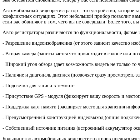
Автомобильный видеорегистратор – это устройство, которое за
конфликтных ситуациях. Этот небольшой прибор позволит вам
если вас обвиняют в том, чего вы не совершали. Более того, вы
Авто регистраторы различаются по функциональности, форме и 
- Разрешение видеоизображения (от этого зависит качество изо
- Вторая камера (записывается что происходит в салоне или по
- Широкий угол обзора (дает возможность видеть не только то ч
- Наличие и диагональ дисплея (позволяет сразу просмотреть з
- Подсветка для записи в темноте
- Присутствие GPS - модуля (фиксирует вашу скорость и место
- Поддержка карт памяти (расширяет место для хранения инфо
- Предусмотренный конструкцией видеовыход (опция подключе
- Собственный источник питания (встроенный аккумулятор осв
Большинство автомобильных видеорегистраторов предназначены