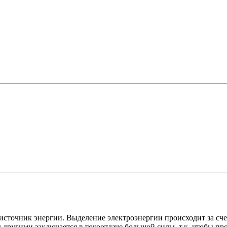
сточник энергии. Выделение электроэнергии происходит за сче
ругими заключается в токоотдаче большой силы, т.к. чтобы прок