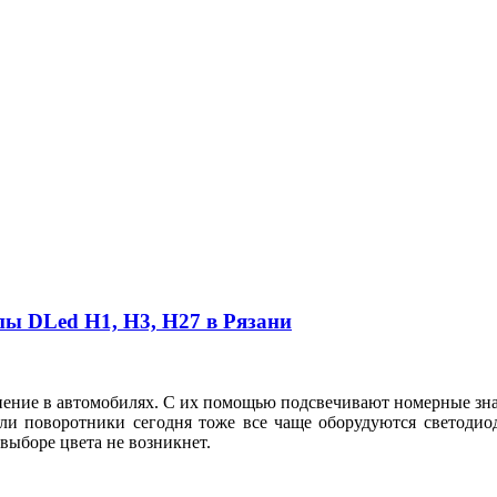
пы DLed Н1, Н3, Н27 в Рязани
ие в автомобилях. С их помощью подсвечивают номерные знаки
ли поворотники сегодня тоже все чаще оборудуются светодио
в выборе цвета не возникнет.